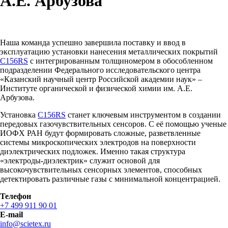
А.Е. Арбузова
Наша команда успешно завершила поставку и ввод в
эксплуатацию установки нанесения металлических покрытий
C156RS
с интегрированным толщиномером в обособленном
подразделении Федерального исследовательского центра
«Казанский научный центр Российской академии наук» –
Институте органической и физической химии им. А.Е.
Арбузова.
Установка
C156RS
станет ключевым инструментом в создании
передовых газочувствительных сенсоров. С её помощью ученые
ИОФХ РАН будут формировать сложные, разветвленные
системы микроскопических электродов на поверхности
диэлектрических подложек. Именно такая структура
«электроды-диэлектрик» служит основой для
высокочувствительных сенсорных элементов, способных
детектировать различные газы с минимальной концентрацией.
Телефон
+7 499 911 90 01
E-mail
info@scietex.ru