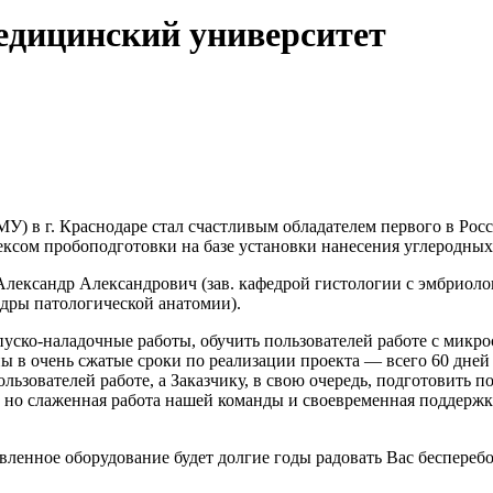
едицинский университет
У) в г. Краснодаре стал счастливым обладателем первого в Ро
ксом пробоподготовки на базе установки нанесения углеродны
лександр Александрович (зав. кафедрой гистологии с эмбриоло
дры патологической анатомии).
пуско-наладочные работы, обучить пользователей работе с мик
ны в очень сжатые сроки по реализации проекта — всего 60 дней
ользователей работе, а Заказчику, в свою очередь, подготовить
о, но слаженная работа нашей команды и своевременная поддерж
авленное оборудование будет долгие годы радовать Вас беспере