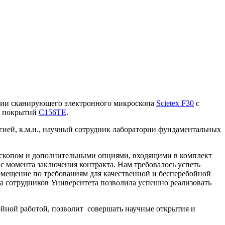
ссии сканирующего электронного микроскопа
Scietex F30
c
х покрытий
С156TE
.
гией, к.м.н., научный сотрудник лаборатории фундаментальных
роскопом и дополнительными опциями, входящими в комплект
 с момента заключения контракта. Нам требовалось успеть
 помещение по требованиям для качественной и бесперебойной
ка сотрудников Университета позволила успешно реализовать
бойной работой, позволит совершать научные открытия и